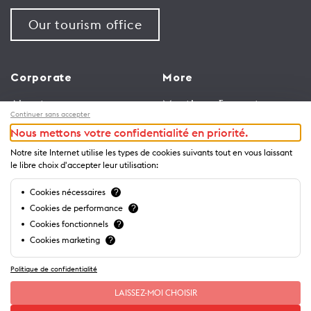
Our tourism office
Corporate
More
About us
Meetings & events
Continuer sans accepter
Jobs
Congress
Nous mettons votre confidentialité en priorité.
General terms and
Media Corner
Notre site Internet utilise les types de cookies suivants tout en vous laissant
conditions for use of
Trade
le libre choix d'accepter leur utilisation:
website
Brochures and guides
Cookies nécessaires
?
Privacy Notice
Cookies de performance
?
Cookies fonctionnels
?
Cookies marketing
?
Politique de confidentialité
LAISSEZ-MOI CHOISIR