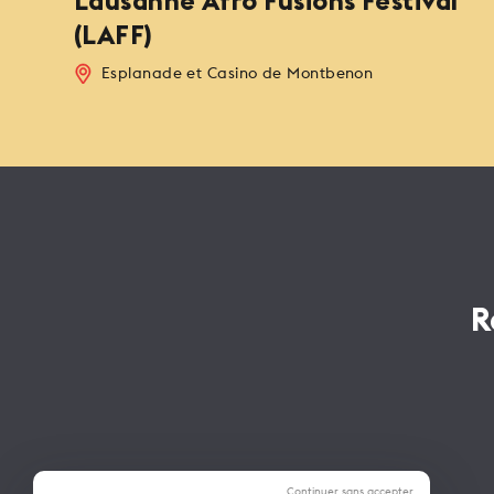
Lausanne Afro Fusions Festival
(LAFF)
Esplanade et Casino de Montbenon
R
Continuer sans accepter