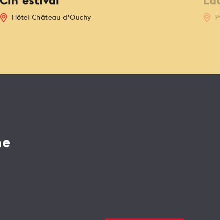
Cin'estival
La
Hôtel Château d’Ouchy
P
ne