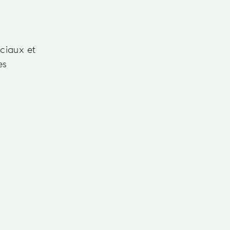
rciaux et
es