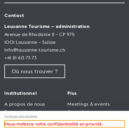
Contact
Lausanne Tourisme – administration
Avenue de Rhodanie 2 – CP 975
1001 Lausanne – Suisse
info@lausanne-tourisme.ch
+41 21 613 73 73
Où nous trouver ?
Institutionnel
Plus
A propos de nous
Meetings & events
Espace Membres
Congrès
Continuer sans accepter
Emploi
Trade
Nous mettons votre confidentialité en priorité.
Conditions générales
Espace Médias