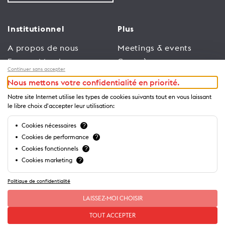
Institutionnel
Plus
A propos de nous
Meetings & events
Espace Membres
Congrès
Continuer sans accepter
Emploi
Trade
Nous mettons votre confidentialité en priorité.
Conditions générales
Espace Médias
Notre site Internet utilise les types de cookies suivants tout en vous laissant
d’utilisation
Annonceurs
le libre choix d'accepter leur utilisation:
Politique de
Brochures et guides
Cookies nécessaires
?
confidentialité
Cookies de performance
?
Cookies fonctionnels
?
Cookies marketing
?
Politique de confidentialité
LAISSEZ-MOI CHOISIR
TOUT ACCEPTER