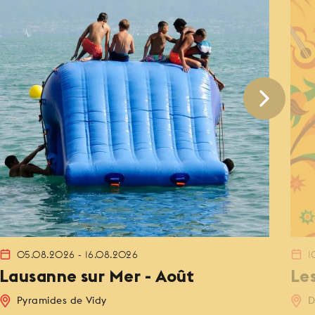
05.08.2026 - 16.08.2026
1
Lausanne sur Mer - Août
Le
Pyramides de Vidy
D