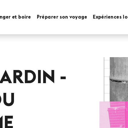
ger et boire
Préparer son voyage
Expériences l
JARDIN -
DU
ME