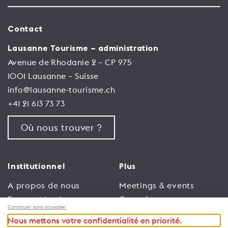
Contact
Lausanne Tourisme – administration
Avenue de Rhodanie 2 – CP 975
1001 Lausanne – Suisse
info@lausanne-tourisme.ch
+41 21 613 73 73
Où nous trouver ?
Institutionnel
Plus
A propos de nous
Meetings & events
Espace Membres
Congrès
Continuer sans accepter
Emploi
Trade
Nous mettons votre confidentialité en priorité.
Conditions générales
Espace Médias