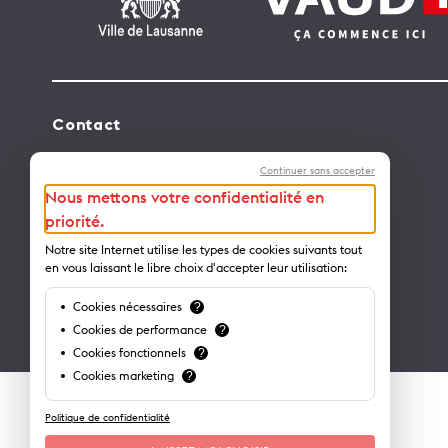
Contact
Lausanne Tourisme – administration
Continuer sans accepter
Avenue de Rhodanie 2 – CP 975
Nous mettons votre confidentialité en
1001 Lausanne – Suisse
priorité.
info@lausanne-tourisme.ch
Notre site Internet utilise les types de cookies suivants tout
en vous laissant le libre choix d'accepter leur utilisation:
+41 21 613 73 73
Cookies nécessaires
?
Où nous trouver ?
Cookies de performance
?
Cookies fonctionnels
?
Cookies marketing
?
Politique de confidentialité