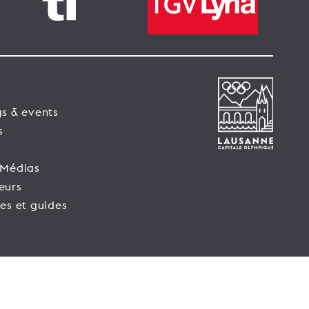
s & events
s
 Médias
eurs
es et guides