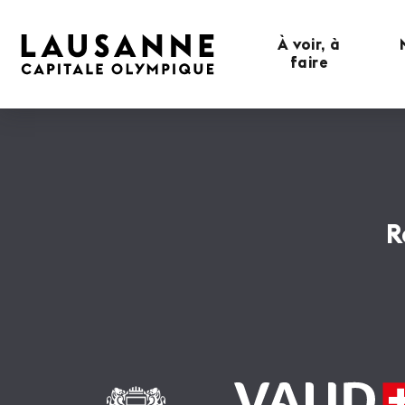
À voir, à
faire
R