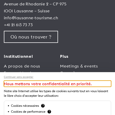
Avenue de Rhodanie 2 – CP 975
1001 Lausanne – Suisse
info@lausanne-tourisme.ch
+41 21 613 73 73
Où nous trouver ?
Institutionnel
Plus
A propos de nous
Meetings & events
Espace Membres
Congrès
Continuer sans accepter
Emploi
Trade
Nous mettons votre confidentialité en priorité.
Conditions générales
Espace Médias
Notre site Internet utilise les types de cookies suivants tout en vous laissant
d’utilisation
Annonceurs
le libre choix d'accepter leur utilisation:
Politique de
Brochures et guides
Cookies nécessaires
?
confidentialité
Cookies de performance
?