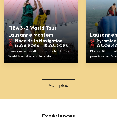
FIBA 3×3 World Tour
Lausanne Masters
Lausanne s
Place de la Navigation
Pyramide
14.08.2026 - 15.08.2026
05.08.20
Lausanne accueille une manche du 3x3
Plus de 80 activit
World Tour Masters de basket !
pour tous les âg
adultes ! Du mer
initiations et/ou 
ludiques et nauti
sont proposées au
terrasse de Lausa
Voir plus
gratuit). Plus bes
la Mer débarque 
Expériences