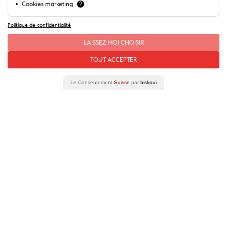
Cookies marketing
?
Politique de confidentialité
LAISSEZ-MOI CHOISIR
TOUT ACCEPTER
Le Consentement
Suisse
par
biskoui
Plan de ville
Plus d'informations pratiques