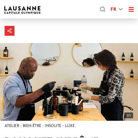
FR
1/1
ATELIER
BIEN-ÊTRE
INSOLITE
LUXE