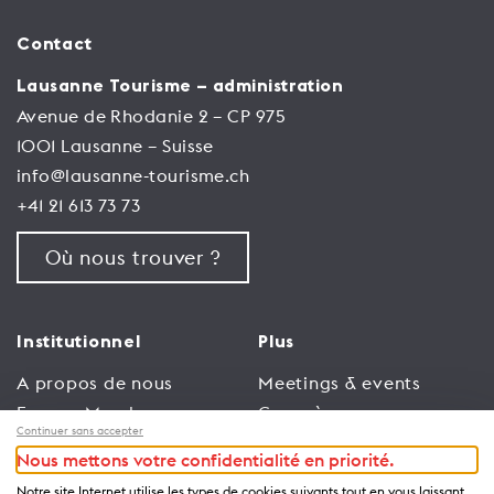
Contact
Lausanne Tourisme – administration
Avenue de Rhodanie 2 – CP 975
1001 Lausanne – Suisse
info@lausanne-tourisme.ch
+41 21 613 73 73
Où nous trouver ?
Institutionnel
Plus
A propos de nous
Meetings & events
Espace Membres
Congrès
Continuer sans accepter
Emploi
Trade
Nous mettons votre confidentialité en priorité.
Conditions générales
Espace Médias
Notre site Internet utilise les types de cookies suivants tout en vous laissant