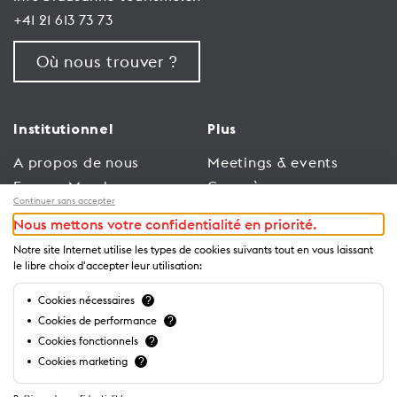
+41 21 613 73 73
Où nous trouver ?
Institutionnel
Plus
A propos de nous
Meetings & events
Espace Membres
Congrès
Continuer sans accepter
Emploi
Trade
Nous mettons votre confidentialité en priorité.
Conditions générales
Espace Médias
Notre site Internet utilise les types de cookies suivants tout en vous laissant
d’utilisation
Annonceurs
le libre choix d'accepter leur utilisation:
Politique de
Brochures et guides
Cookies nécessaires
?
confidentialité
Cookies de performance
?
Cookies fonctionnels
?
Cookies marketing
?