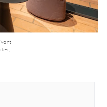
ivant
stes,