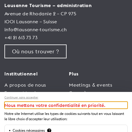
Lausanne Tourisme – administration
Avenue de Rhodanie 2 – CP 975
1001 Lausanne – Suisse
info@lausanne-tourisme.ch
+41 21 613 73 73
Où nous trouver ?
Institutionnel
Plus
A propos de nous
Meetings & events
Espace Membres
Congrès
Continuer sans accepter
Emploi
Trade
Nous mettons votre confidentialité en priorité.
Conditions générales
Espace Médias
Notre site Internet utilise les types de cookies suivants tout en vous laissant
d’utilisation
Annonceurs
le libre choix d'accepter leur utilisation:
Politique de
Brochures et guides
Cookies nécessaires
?