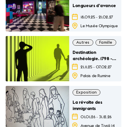
Longueurs d’avance
18.09.25
-
21.02.27
Le Musée Olympique
Autres
Famille
Ex
Destination
archéologie. 1798 -
Futur
21.11.25
-
07.02.27
Palais de Rumine
Exposition
La révolte des
immigrants
01.01.26
-
31.12.26
Avenue de Tivoli 14