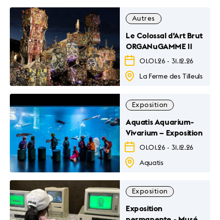
Autres
Le Colossal d'Art Brut
ORGANuGAMME II
01.01.26
-
31.12.26
La Ferme des Tilleuls
Exposition
Aquatis Aquarium-
Vivarium – Exposition
01.01.26
-
31.12.26
Aquatis
Exposition
Exposition
permanente - Musée