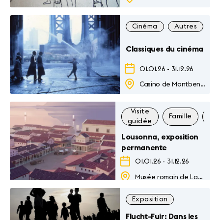
Cinéma
Autres
F
Classiques du cinéma
01.01.26
-
31.12.26
Casino de Montbenon
Visite
Famille
Exp
guidée
Lousonna, exposition
permanente
01.01.26
-
31.12.26
Musée romain de Lausanne-Vidy
Exposition
Flucht-Fuir: Dans les