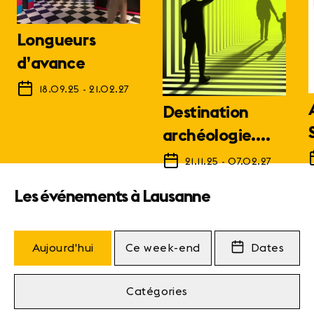
Longueurs
d’avance
18.09.25
-
21.02.27
Destination
archéologie.
1798 - Futur
21.11.25
-
07.02.27
Les événements à Lausanne
Aujourd'hui
Ce week-end
Dates
Catégories