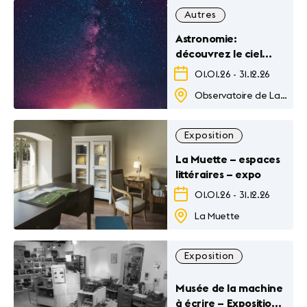
Autres
Astronomie:
découvrez le ciel
lausannois
01.01.26
-
31.12.26
Observatoire de Lausanne
Exposition
La Muette – espaces
littéraires – expo
01.01.26
-
31.12.26
La Muette
Exposition
Musée de la machine
à écrire – Exposition