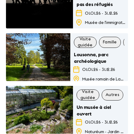
pas des réfugiés
01.01.26
-
31.12.26
Musée de l'immigration
Visite
Famille
Au
guidée
Lousonna, parc
archéologique
01.01.26
-
31.12.26
Musée romain de Lausanne-Vidy
Visite
Autres
Fa
guidée
Un musée à ciel
ouvert
01.01.26
-
31.12.26
Naturéum - Jardin botanique