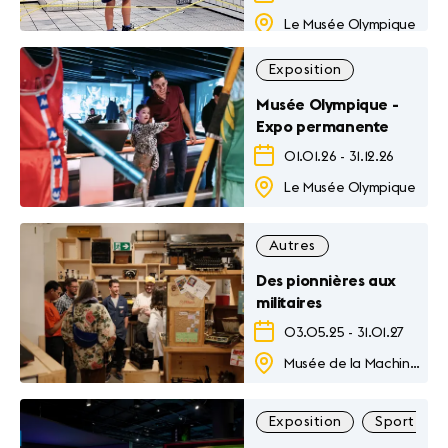
Le Musée Olympique
Exposition
Musée Olympique -
Expo permanente
01.01.26
-
31.12.26
Le Musée Olympique
Autres
Des pionnières aux
militaires
03.05.25
-
31.01.27
Musée de la Machine à Ecrire
Exposition
Sport