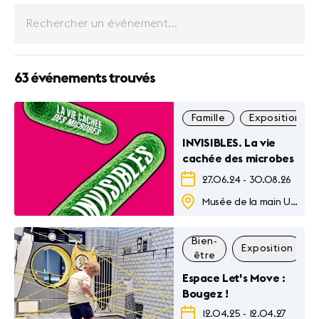
63 événements trouvés
Famille
Exposition
INVISIBLES. La vie
cachée des microbes
27.06.24
-
30.08.26
Musée de la main Unil-CHUV
Bien-
Exposition
être
Espace Let's Move :
Bougez !
12.04.25
-
12.04.27