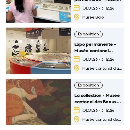
Bolo
01.01.26
-
31.12.26
Musée Bolo
Exposition
Expo permanente -
Musée cantonal
d'archéologie et
01.01.26
-
31.12.26
d'histoire
Musée cantonal d’archéologie et d’histoire
Exposition
La collection - Musée
cantonal des Beaux-
Arts
01.01.26
-
31.12.26
Musée cantonal des Beaux-Arts