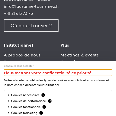
info@lausanne-tourisme.ch
+41 21 613 73 73
Où nous trouver ?
Institutionnel
Plus
A propos de nous
Meetings & events
Espace Membres
Congrès
Continuer sans accepter
Emploi
Trade
Nous mettons votre confidentialité en priorité.
Conditions générales
Espace Médias
Notre site Internet utilise les types de cookies suivants tout en vous laissant
d’utilisation
Annonceurs
le libre choix d'accepter leur utilisation:
Politique de
Brochures et guides
Cookies nécessaires
?
confidentialité
Cookies de performance
?
Cookies fonctionnels
?
Cookies marketing
?