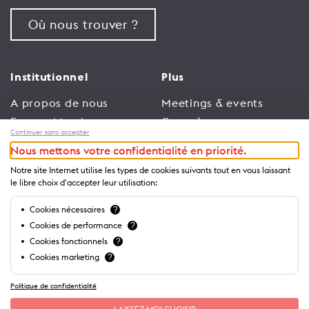
Où nous trouver ?
Institutionnel
Plus
A propos de nous
Meetings & events
Espace Membres
Congrès
Continuer sans accepter
Emploi
Trade
Nous mettons votre confidentialité en priorité.
Conditions générales
Espace Médias
Notre site Internet utilise les types de cookies suivants tout en vous laissant
d’utilisation
Annonceurs
le libre choix d'accepter leur utilisation:
Politique de
Brochures et guides
Cookies nécessaires
?
confidentialité
Cookies de performance
?
Cookies fonctionnels
?
Cookies marketing
?
Politique de confidentialité