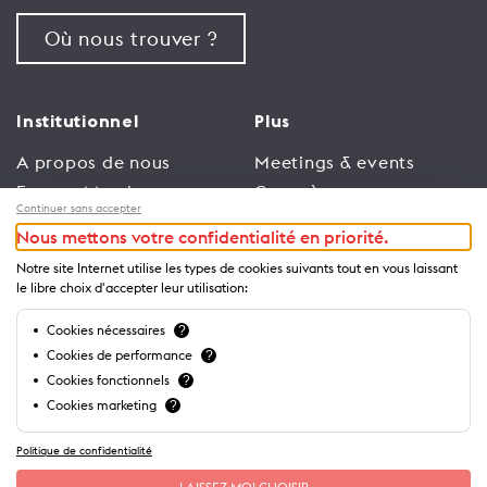
Où nous trouver ?
Institutionnel
Plus
A propos de nous
Meetings & events
Espace Membres
Congrès
Continuer sans accepter
Emploi
Trade
Nous mettons votre confidentialité en priorité.
Conditions générales
Espace Médias
Notre site Internet utilise les types de cookies suivants tout en vous laissant
d’utilisation
Annonceurs
le libre choix d'accepter leur utilisation:
Politique de
Brochures et guides
Cookies nécessaires
?
confidentialité
Cookies de performance
?
Cookies fonctionnels
?
Cookies marketing
?
Politique de confidentialité