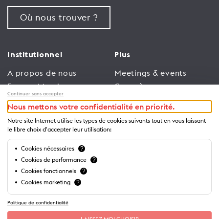
Où nous trouver ?
Institutionnel
Plus
A propos de nous
Meetings & events
Espace Membres
Congrès
Continuer sans accepter
Emploi
Trade
Nous mettons votre confidentialité en priorité.
Conditions générales
Espace Médias
Notre site Internet utilise les types de cookies suivants tout en vous laissant
d’utilisation
Annonceurs
le libre choix d'accepter leur utilisation:
Politique de
Brochures et guides
Cookies nécessaires
?
confidentialité
Cookies de performance
?
Cookies fonctionnels
?
Cookies marketing
?
Politique de confidentialité