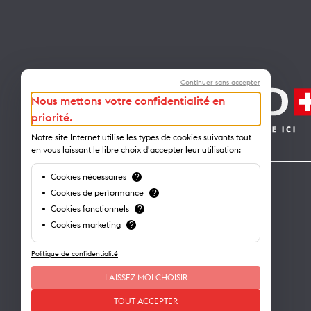
Continuer sans accepter
Nous mettons votre confidentialité en
priorité.
Notre site Internet utilise les types de cookies suivants tout
en vous laissant le libre choix d'accepter leur utilisation:
Cookies nécessaires
?
Contact
Cookies de performance
?
Cookies fonctionnels
?
Lausanne Tourisme – administration
Cookies marketing
?
Avenue de Rhodanie 2 – CP 975
Politique de confidentialité
1001 Lausanne – Suisse
info@lausanne-tourisme.ch
LAISSEZ-MOI CHOISIR
+41 21 613 73 73
TOUT ACCEPTER