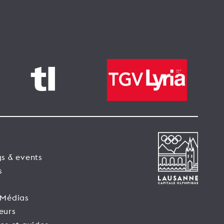
s & events
s
 Médias
eurs