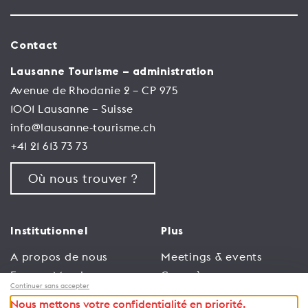
Contact
Lausanne Tourisme – administration
Avenue de Rhodanie 2 – CP 975
1001 Lausanne – Suisse
info@lausanne-tourisme.ch
+41 21 613 73 73
Où nous trouver ?
Institutionnel
Plus
A propos de nous
Meetings & events
Espace Membres
Congrès
Continuer sans accepter
Emploi
Trade
Nous mettons votre confidentialité en priorité.