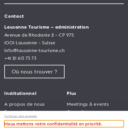
Contact
Lausanne Tourisme – administration
Avenue de Rhodanie 2 – CP 975
1001 Lausanne – Suisse
info@lausanne-tourisme.ch
+41 21 613 73 73
Où nous trouver ?
Institutionnel
Plus
A propos de nous
Meetings & events
Espace Membres
Congrès
Continuer sans accepter
Emploi
Trade
Nous mettons votre confidentialité en priorité.
Conditions générales
Espace Médias