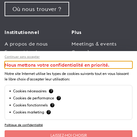
Où nous trouver ?
Institutionnel
Plus
A propos de nous
Meetings & events
Espace Membres
Congrès
Continuer sans accepter
Emploi
Trade
Nous mettons votre confidentialité en priorité.
Conditions générales
Espace Médias
Notre site Internet utilise les types de cookies suivants tout en vous laissant
d’utilisation
Annonceurs
le libre choix d'accepter leur utilisation:
Politique de
Brochures et guides
Cookies nécessaires
?
confidentialité
Cookies de performance
?
Cookies fonctionnels
?
Cookies marketing
?
Politique de confidentialité
LAISSEZ-MOI CHOISIR