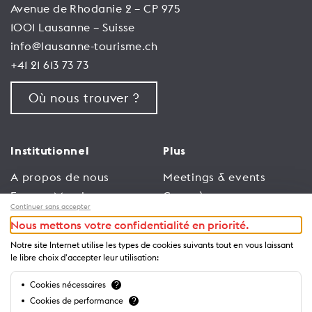
Avenue de Rhodanie 2 – CP 975
1001 Lausanne – Suisse
info@lausanne-tourisme.ch
+41 21 613 73 73
Où nous trouver ?
Institutionnel
Plus
A propos de nous
Meetings & events
Espace Membres
Congrès
Continuer sans accepter
Emploi
Trade
Nous mettons votre confidentialité en priorité.
Conditions générales
Espace Médias
Notre site Internet utilise les types de cookies suivants tout en vous laissant
d’utilisation
Annonceurs
le libre choix d'accepter leur utilisation:
Politique de
Brochures et guides
Cookies nécessaires
?
confidentialité
Cookies de performance
?