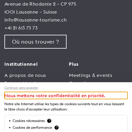
Avenue de Rhodanie 2 – CP 975
1001 Lausanne – Suisse
info@lausanne-tourisme.ch
+41 21 613 73 73
Où nous trouver ?
Institutionnel
Plus
A propos de nous
Meetings & events
Espace Membres
Congrès
Continuer sans accepter
Emploi
Trade
Nous mettons votre confidentialité en priorité.
Conditions générales
Espace Médias
Notre site Internet utilise les types de cookies suivants tout en vous laissant
d’utilisation
Annonceurs
le libre choix d'accepter leur utilisation:
Politique de
Brochures et guides
Cookies nécessaires
?
confidentialité
Cookies de performance
?