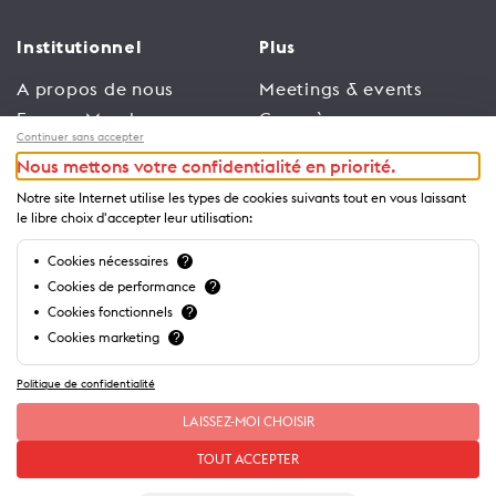
Institutionnel
Plus
A propos de nous
Meetings & events
Espace Membres
Congrès
Continuer sans accepter
Emploi
Trade
Nous mettons votre confidentialité en priorité.
Conditions générales
Espace Médias
Notre site Internet utilise les types de cookies suivants tout en vous laissant
d’utilisation
Annonceurs
le libre choix d'accepter leur utilisation:
Politique de
Brochures et guides
Cookies nécessaires
?
confidentialité
Cookies de performance
?
Cookies fonctionnels
?
Cookies marketing
?
Politique de confidentialité
LAISSEZ-MOI CHOISIR
TOUT ACCEPTER