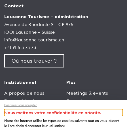
Contact
Lausanne Tourisme – administration
Avenue de Rhodanie 2 – CP 975
1001 Lausanne – Suisse
info@lausanne-tourisme.ch
+41 21 613 73 73
Où nous trouver ?
Institutionnel
Plus
A propos de nous
Meetings & events
Espace Membres
Congrès
Continuer sans accepter
Emploi
Trade
Nous mettons votre confidentialité en priorité.
Conditions générales
Espace Médias
Notre site Internet utilise les types de cookies suivants tout en vous laissant
d’utilisation
Annonceurs
le libre choix d'accepter leur utilisation: