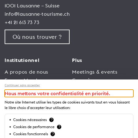
1001 Lausanne – Suisse
info@lausanne-tourisme.ch
+41 21 613 73 73
Où nous trouver ?
Institutionnel
Plus
A propos de nous
Meetings & events
Espace Membres
Congrès
Continuer sans accepter
Emploi
Trade
Nous mettons votre confidentialité en priorité.
Conditions générales
Espace Médias
Notre site Internet utilise les types de cookies suivants tout en vous laissant
d’utilisation
Annonceurs
le libre choix d'accepter leur utilisation:
Politique de
Brochures et guides
Cookies nécessaires
?
confidentialité
Cookies de performance
?
Cookies fonctionnels
?