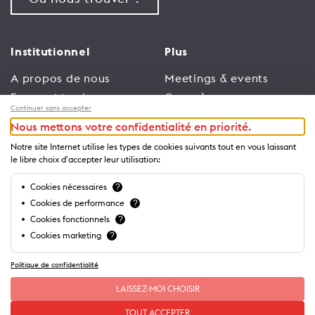
Institutionnel
Plus
A propos de nous
Meetings & events
Espace Membres
Congrès
Continuer sans accepter
Emploi
Trade
Nous mettons votre confidentialité en priorité.
Conditions générales
Espace Médias
Notre site Internet utilise les types de cookies suivants tout en vous laissant
d’utilisation
Annonceurs
le libre choix d'accepter leur utilisation:
Politique de
Brochures et guides
Cookies nécessaires
?
confidentialité
Cookies de performance
?
Cookies fonctionnels
?
Cookies marketing
?
Politique de confidentialité
LAISSEZ-MOI CHOISIR
TOUT ACCEPTER