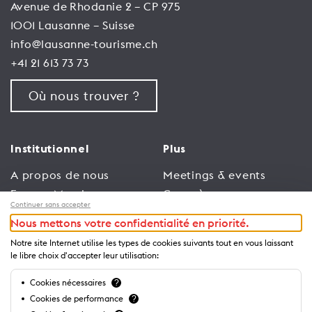
Avenue de Rhodanie 2 – CP 975
1001 Lausanne – Suisse
info@lausanne-tourisme.ch
+41 21 613 73 73
Où nous trouver ?
Institutionnel
Plus
A propos de nous
Meetings & events
Espace Membres
Congrès
Continuer sans accepter
Emploi
Trade
Nous mettons votre confidentialité en priorité.
Conditions générales
Espace Médias
Notre site Internet utilise les types de cookies suivants tout en vous laissant
d’utilisation
Annonceurs
le libre choix d'accepter leur utilisation:
Politique de
Brochures et guides
Cookies nécessaires
?
confidentialité
Cookies de performance
?