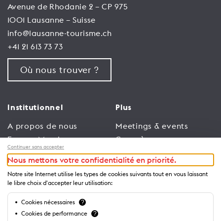
Avenue de Rhodanie 2 – CP 975
1001 Lausanne – Suisse
info@lausanne-tourisme.ch
+41 21 613 73 73
Où nous trouver ?
Institutionnel
Plus
A propos de nous
Meetings & events
Espace Membres
Congrès
Continuer sans accepter
Emploi
Trade
Nous mettons votre confidentialité en priorité.
Conditions générales
Espace Médias
Notre site Internet utilise les types de cookies suivants tout en vous laissant
d’utilisation
Annonceurs
le libre choix d'accepter leur utilisation:
Politique de
Brochures et guides
Cookies nécessaires
?
confidentialité
Cookies de performance
?