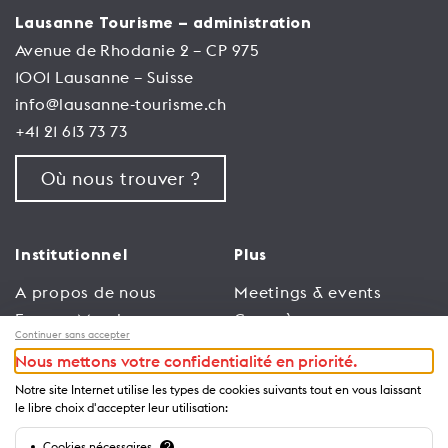
Lausanne Tourisme – administration
Avenue de Rhodanie 2 – CP 975
1001 Lausanne – Suisse
info@lausanne-tourisme.ch
+41 21 613 73 73
Où nous trouver ?
Institutionnel
Plus
A propos de nous
Meetings & events
Espace Membres
Congrès
Continuer sans accepter
Emploi
Trade
Nous mettons votre confidentialité en priorité.
Conditions générales
Espace Médias
Notre site Internet utilise les types de cookies suivants tout en vous laissant
d’utilisation
Annonceurs
le libre choix d'accepter leur utilisation:
Politique de
Brochures et guides
Cookies nécessaires
?