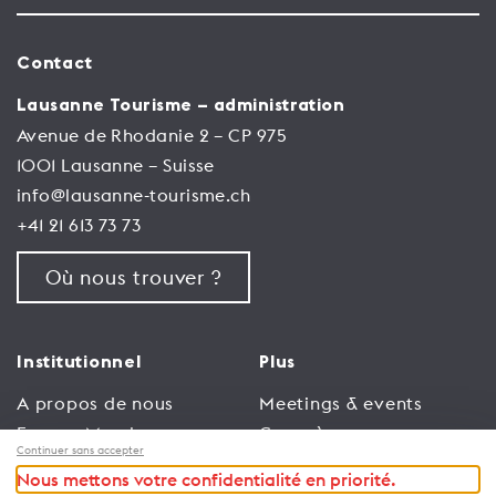
Contact
Lausanne Tourisme – administration
Avenue de Rhodanie 2 – CP 975
1001 Lausanne – Suisse
info@lausanne-tourisme.ch
+41 21 613 73 73
Où nous trouver ?
Institutionnel
Plus
A propos de nous
Meetings & events
Espace Membres
Congrès
Continuer sans accepter
Emploi
Trade
Nous mettons votre confidentialité en priorité.
Conditions générales
Espace Médias