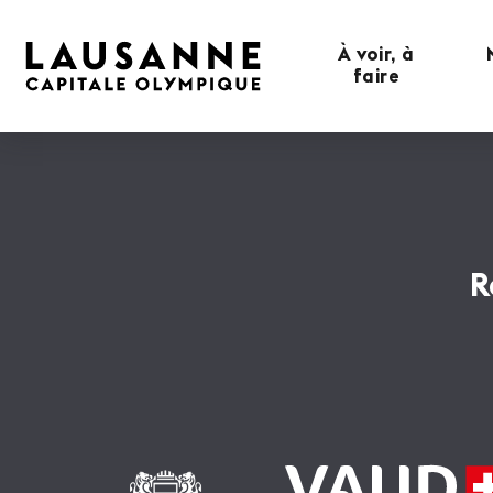
À voir, à
faire
R