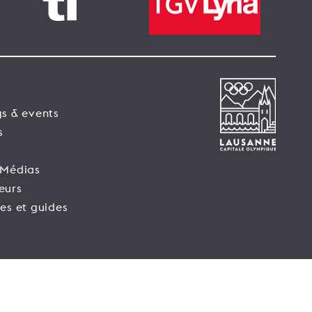
s & events
s
 Médias
eurs
es et guides