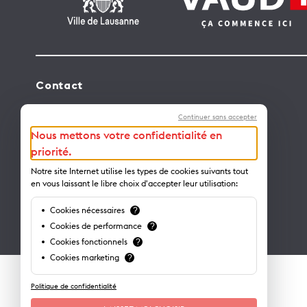
Contact
Lausanne Tourisme – administration
Continuer sans accepter
Avenue de Rhodanie 2 – CP 975
Nous mettons votre confidentialité en
1001 Lausanne – Suisse
priorité.
info@lausanne-tourisme.ch
Notre site Internet utilise les types de cookies suivants tout
en vous laissant le libre choix d'accepter leur utilisation:
+41 21 613 73 73
Cookies nécessaires
?
Où nous trouver ?
Cookies de performance
?
Cookies fonctionnels
?
Cookies marketing
?
Politique de confidentialité