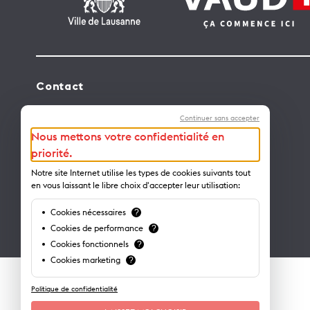
Contact
Lausanne Tourisme – administration
Continuer sans accepter
Avenue de Rhodanie 2 – CP 975
Nous mettons votre confidentialité en
1001 Lausanne – Suisse
priorité.
info@lausanne-tourisme.ch
Notre site Internet utilise les types de cookies suivants tout
en vous laissant le libre choix d'accepter leur utilisation:
+41 21 613 73 73
Cookies nécessaires
?
Où nous trouver ?
Cookies de performance
?
Cookies fonctionnels
?
Cookies marketing
?
Politique de confidentialité