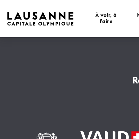
À voir, à
faire
R