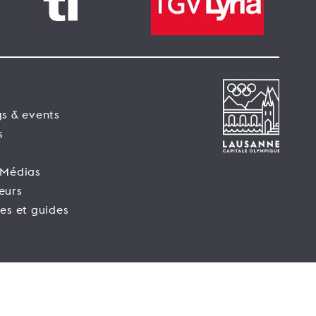
s & events
s
 Médias
eurs
es et guides