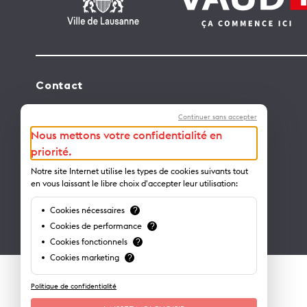
Contact
Lausanne Tourisme – administration
Continuer sans accepter
Avenue de Rhodanie 2 – CP 975
Nous mettons votre confidentialité en
1001 Lausanne – Suisse
priorité.
info@lausanne-tourisme.ch
Notre site Internet utilise les types de cookies suivants tout
en vous laissant le libre choix d'accepter leur utilisation:
+41 21 613 73 73
Cookies nécessaires
?
Où nous trouver ?
Cookies de performance
?
Cookies fonctionnels
?
Cookies marketing
?
Politique de confidentialité