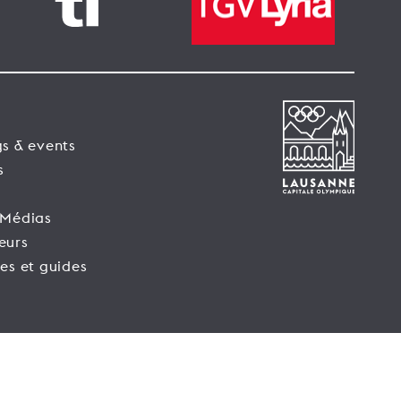
s & events
s
 Médias
eurs
es et guides