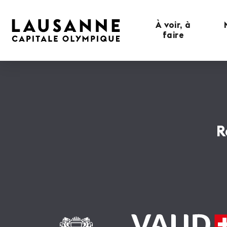
À voir, à
faire
R