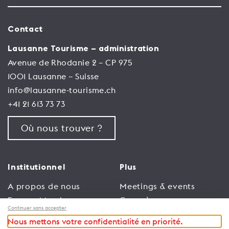
Contact
Lausanne Tourisme – administration
Avenue de Rhodanie 2 – CP 975
1001 Lausanne – Suisse
info@lausanne-tourisme.ch
+41 21 613 73 73
Où nous trouver ?
Institutionnel
Plus
A propos de nous
Meetings & events
Espace Membres
Congrès
Continuer sans accepter
Emploi
Trade
Nous mettons votre confidentialité en priorité.
Conditions générales
Espace Médias