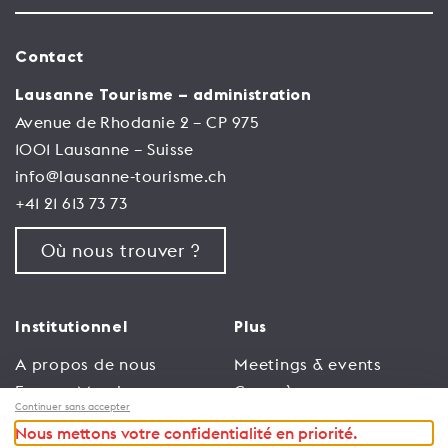
Contact
Lausanne Tourisme – administration
Avenue de Rhodanie 2 – CP 975
1001 Lausanne – Suisse
info@lausanne-tourisme.ch
+41 21 613 73 73
Où nous trouver ?
Institutionnel
Plus
A propos de nous
Meetings & events
Espace Membres
Congrès
Continuer sans accepter
Emploi
Trade
Nous mettons votre confidentialité en priorité.
Conditions générales
Espace Médias