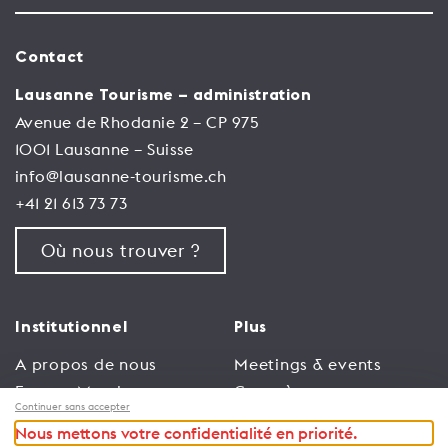
Contact
Lausanne Tourisme – administration
Avenue de Rhodanie 2 – CP 975
1001 Lausanne – Suisse
info@lausanne-tourisme.ch
+41 21 613 73 73
Où nous trouver ?
Institutionnel
Plus
A propos de nous
Meetings & events
Espace Membres
Congrès
Continuer sans accepter
Emploi
Trade
Nous mettons votre confidentialité en priorité.
Conditions générales
Espace Médias