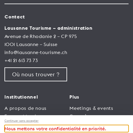
Contact
Lausanne Tourisme – administration
Avenue de Rhodanie 2 – CP 975
1001 Lausanne – Suisse
info@lausanne-tourisme.ch
+41 21 613 73 73
Où nous trouver ?
Institutionnel
Plus
A propos de nous
Meetings & events
Espace Membres
Congrès
Continuer sans accepter
Emploi
Trade
Nous mettons votre confidentialité en priorité.
Conditions générales
Espace Médias