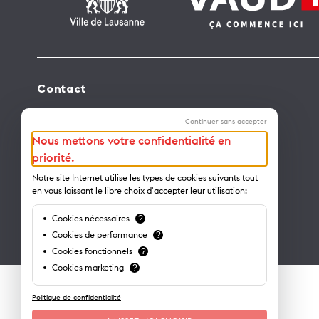
Contact
Lausanne Tourisme – administration
Continuer sans accepter
Avenue de Rhodanie 2 – CP 975
Nous mettons votre confidentialité en
1001 Lausanne – Suisse
priorité.
info@lausanne-tourisme.ch
Notre site Internet utilise les types de cookies suivants tout
en vous laissant le libre choix d'accepter leur utilisation:
+41 21 613 73 73
Cookies nécessaires
?
Où nous trouver ?
Cookies de performance
?
Cookies fonctionnels
?
Cookies marketing
?
Politique de confidentialité