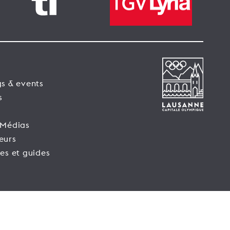
s & events
s
 Médias
eurs
es et guides