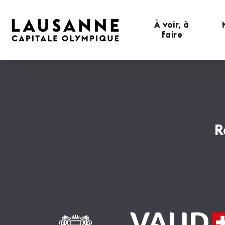
À voir, à
faire
R