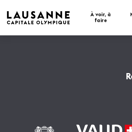
À voir, à
faire
R