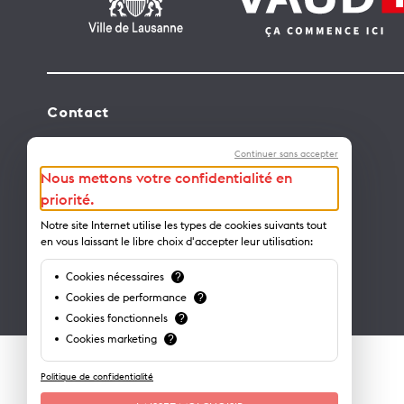
Contact
Lausanne Tourisme – administration
Continuer sans accepter
Avenue de Rhodanie 2 – CP 975
Nous mettons votre confidentialité en
1001 Lausanne – Suisse
priorité.
info@lausanne-tourisme.ch
Notre site Internet utilise les types de cookies suivants tout
en vous laissant le libre choix d'accepter leur utilisation:
+41 21 613 73 73
Cookies nécessaires
?
Où nous trouver ?
Cookies de performance
?
Cookies fonctionnels
?
Cookies marketing
?
Politique de confidentialité