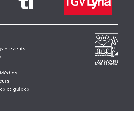
s & events
s
 Médias
eurs
es et guides