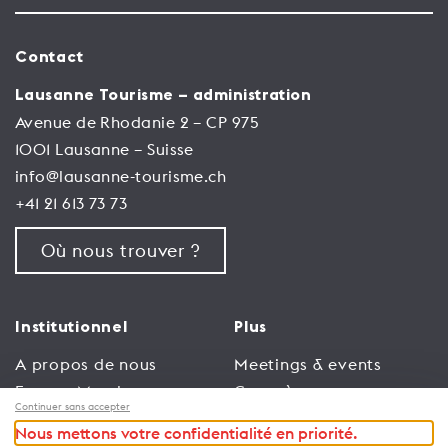
Contact
Lausanne Tourisme – administration
Avenue de Rhodanie 2 – CP 975
1001 Lausanne – Suisse
info@lausanne-tourisme.ch
+41 21 613 73 73
Où nous trouver ?
Institutionnel
Plus
A propos de nous
Meetings & events
Espace Membres
Congrès
Continuer sans accepter
Emploi
Trade
Nous mettons votre confidentialité en priorité.
Conditions générales
Espace Médias