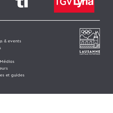
s & events
s
 Médias
eurs
es et guides