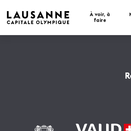
À voir, à
faire
R