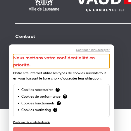
Contact
Lausanne Tourisme – administration
Continuer sans accepter
Avenue de Rhodanie 2 – CP 975
Nous mettons votre confidentialité en
1001 Lausanne – Suisse
priorité.
info@lausanne-tourisme.ch
Notre site Internet utilise les types de cookies suivants tout
en vous laissant le libre choix d'accepter leur utilisation:
+41 21 613 73 73
Cookies nécessaires
?
Où nous trouver ?
Cookies de performance
?
Cookies fonctionnels
?
Cookies marketing
?
Politique de confidentialité