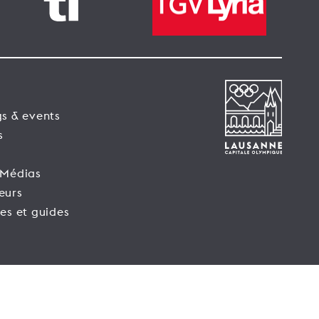
s & events
s
 Médias
eurs
es et guides