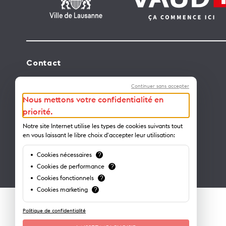
Contact
Lausanne Tourisme – administration
Continuer sans accepter
Avenue de Rhodanie 2 – CP 975
Nous mettons votre confidentialité en
1001 Lausanne – Suisse
priorité.
info@lausanne-tourisme.ch
Notre site Internet utilise les types de cookies suivants tout
en vous laissant le libre choix d'accepter leur utilisation:
+41 21 613 73 73
Cookies nécessaires
?
Où nous trouver ?
Cookies de performance
?
Cookies fonctionnels
?
Cookies marketing
?
Politique de confidentialité