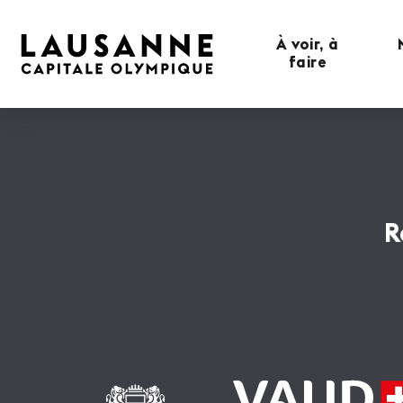
À voir, à
faire
R