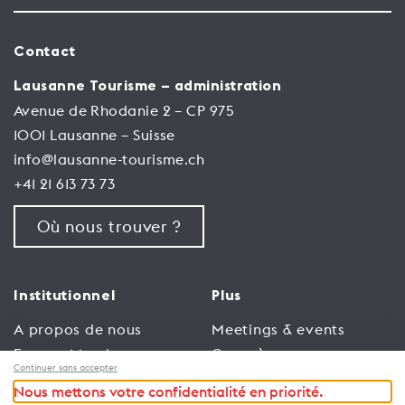
Contact
Lausanne Tourisme – administration
Avenue de Rhodanie 2 – CP 975
1001 Lausanne – Suisse
info@lausanne-tourisme.ch
+41 21 613 73 73
Où nous trouver ?
Institutionnel
Plus
A propos de nous
Meetings & events
Espace Membres
Congrès
Continuer sans accepter
Emploi
Trade
Nous mettons votre confidentialité en priorité.
Conditions générales
Espace Médias