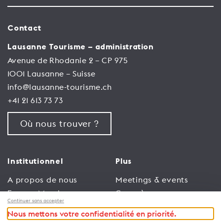
Contact
Lausanne Tourisme – administration
Avenue de Rhodanie 2 – CP 975
1001 Lausanne – Suisse
info@lausanne-tourisme.ch
+41 21 613 73 73
Où nous trouver ?
Institutionnel
Plus
A propos de nous
Meetings & events
Espace Membres
Congrès
Continuer sans accepter
Emploi
Trade
Nous mettons votre confidentialité en priorité.
Conditions générales
Espace Médias