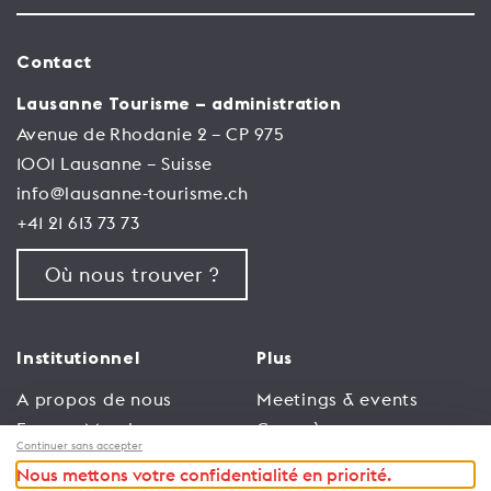
Contact
Lausanne Tourisme – administration
Avenue de Rhodanie 2 – CP 975
1001 Lausanne – Suisse
info@lausanne-tourisme.ch
+41 21 613 73 73
Où nous trouver ?
Institutionnel
Plus
A propos de nous
Meetings & events
Espace Membres
Congrès
Continuer sans accepter
Emploi
Trade
Nous mettons votre confidentialité en priorité.
Conditions générales
Espace Médias