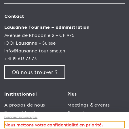
Contact
Lausanne Tourisme – administration
Avenue de Rhodanie 2 – CP 975
1001 Lausanne – Suisse
info@lausanne-tourisme.ch
+41 21 613 73 73
Où nous trouver ?
Institutionnel
Plus
A propos de nous
Meetings & events
Espace Membres
Congrès
Continuer sans accepter
Emploi
Trade
Nous mettons votre confidentialité en priorité.
Conditions générales
Espace Médias