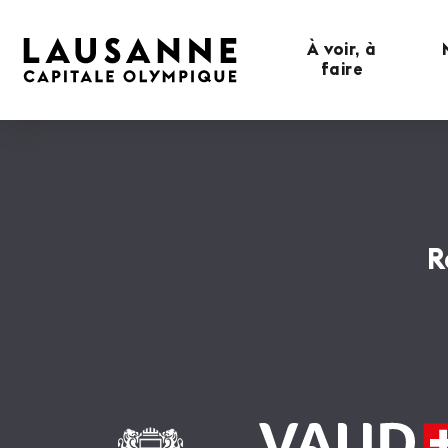
À voir, à
faire
R