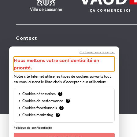
Contact
Lausanne Tourisme – administration
Continuer sans accepter
Avenue de Rhodanie 2 – CP 975
Nous mettons votre confidentialité en
1001 Lausanne – Suisse
priorité.
info@lausanne-tourisme.ch
Notre site Internet utilise les types de cookies suivants tout
en vous laissant le libre choix d'accepter leur utilisation:
+41 21 613 73 73
Cookies nécessaires
?
Où nous trouver ?
Cookies de performance
?
Cookies fonctionnels
?
Cookies marketing
?
Politique de confidentialité