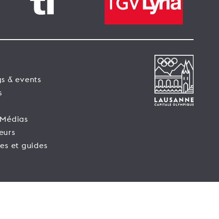
s & events
s
 Médias
eurs
es et guides