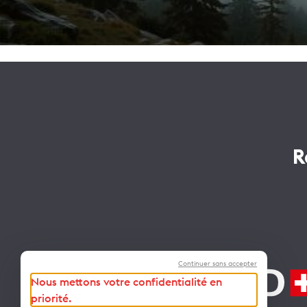
R
Continuer sans accepter
Nous mettons votre confidentialité en
priorité.